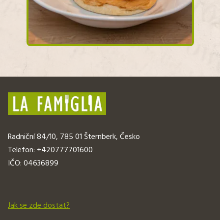
Radniční 84/10, 785 01 Šternberk, Česko
Telefon:
+420777701600
IČO:
04636899
Jak se zde dostat?