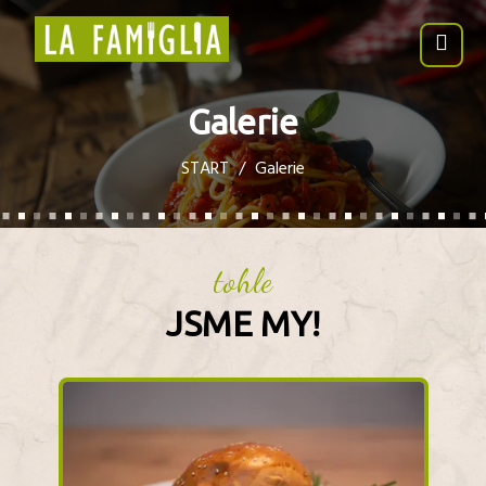
Galerie
START
Galerie
tohle
JSME MY!